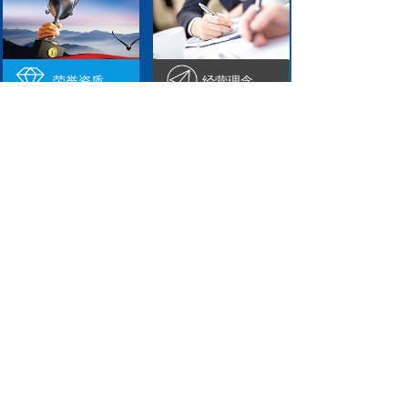
荣誉资质
经营理念
本公司为单片机软件开发应
映达公司的目标是用我们不
用方案公司，是台湾松翰
断的努力，取得更多用户的
（SONIX）单片机...
认可...
新闻中心
公司新闻
行业新闻
常见问题
俊硕映达电子荣获九阳“2021芯片优......
2021-08-09
松翰推出USB PD控制晶片SN32......
2020-03-31